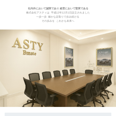
社内外において誠実であり 経営において堅実である
株式会社アスティは 平成12年12月1日設立されました
一歩一歩 確かな足取りで歩み続ける
その歩みを これかも未来へ